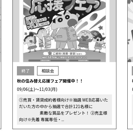
終了
相談会
秋の住み替え応援フェア開催中！！
09/06(土)～11/03(月)
➀売買・賃貸成約者様向け※抽選 WEB応募いた
だいた方の中から抽選で合計121名様に
素敵な賞品をプレゼント！ ②売主様
向け※先着 専属専任・...