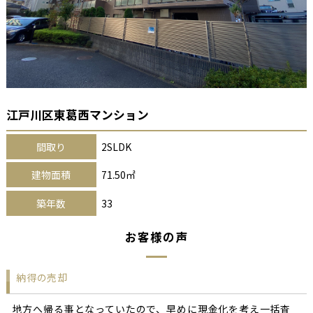
江戸川区東葛西マンション
間取り
2SLDK
建物面積
71.50㎡
築年数
33
お客様の声
納得の売却
地方へ帰る事となっていたので、早めに現金化を考え一括査