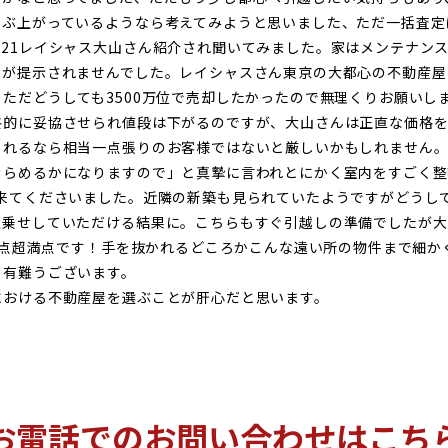
いぶ上がっているようなら考えてみようと思いました、ただ一括査定
21レイシャス大山さん紹介され聞いてみました。家はメンテナン
字が提示されませんでした。レイシャスさん東京の大都心の不動産屋
ただどうしても3500万位で売却したかったので無理くりお願いし
終的に妥協させられ値段は下がるのですが、大山さんは正直な価格
られるなら相当一点張りのお客様ではないと厳しいかもしれません
きらめるかになりますので」と真摯に言われとにかく室内をすごく整
て来てくださいました。近隣の新築も見られていたようですがどうし
上乗せしていただける結果に。こちらもすぐ引越しの準備でしたが大
00点超満点です！手を抜かれるどころかこんな遠い所の物件まで細
。有難うございます。
における不動産屋を選ぶことが肝心だと思います。
お電話でのお問い合わせはこち