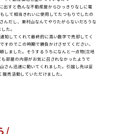
に出すと色んな不動産屋からひっきりなしに電
スもして相当きれいに使用してたつもりでしたの
さんだし、東村山なんてやりたがらないだろうな
ました。
を通知してくれて最終的に高い数字で売却してく
。ですのでこの時期で勝負かけさせてください、
頓しました。そうするうちになんと一点物(立地
ても部屋の内容がお気に召されなかったようで
山さん迅速に動いてくれました。引越し先は妥
かく販売活動していただけました。
ら