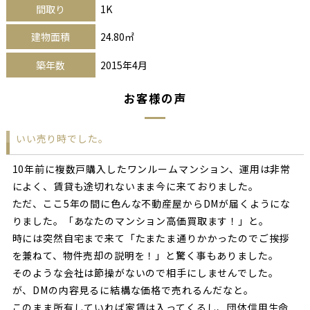
間取り
1K
建物面積
24.80㎡
築年数
2015年4月
お客様の声
いい売り時でした。
10年前に複数戸購入したワンルームマンション、運用は非常
によく、賃貸も途切れないまま今に来ておりました。
ただ、ここ5年の間に色んな不動産屋からDMが届くようにな
りました。「あなたのマンション高価買取ます！」と。
時には突然自宅まで来て「たまたま通りかかったのでご挨拶
を兼ねて、物件売却の説明を！」と驚く事もありました。
そのような会社は節操がないので相手にしませんでした。
が、DMの内容見るに結構な価格で売れるんだなと。
このまま所有していれば家賃は入ってくるし、団体信用生命