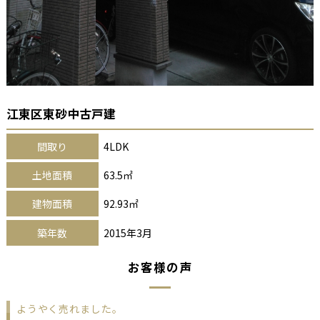
江東区東砂中古戸建
間取り
4LDK
土地面積
63.5㎡
建物面積
92.93㎡
築年数
2015年3月
お客様の声
ようやく売れました。