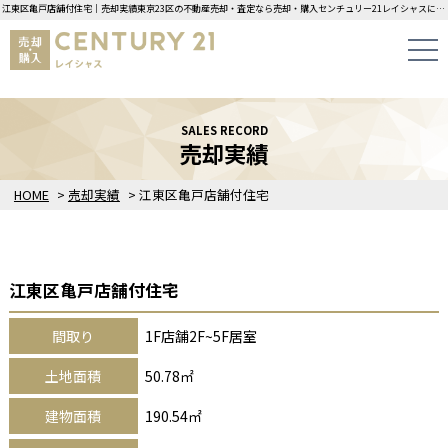
江東区亀戸店舗付住宅｜売却実績東京23区の不動産売却・査定なら売却・購入センチュリー21レイシャスにお任せください！
SALES RECORD
売却実績
HOME
>
売却実績
>
江東区亀戸店舗付住宅
江東区亀戸店舗付住宅
間取り
1F店舗2F~5F居室
土地面積
50.78㎡
建物面積
190.54㎡